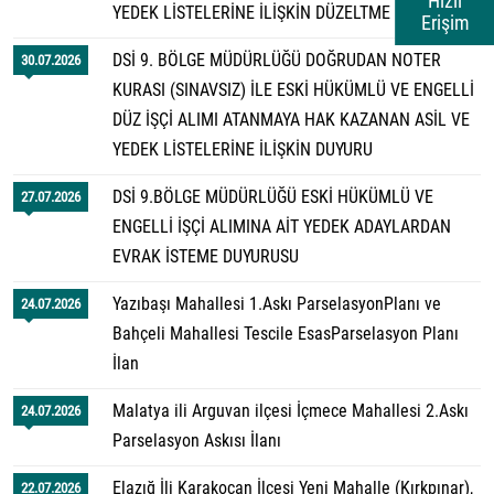
Hızlı
YEDEK LİSTELERİNE İLİŞKİN DÜZELTME DUYURUSU
Erişim
DSİ 9. BÖLGE MÜDÜRLÜĞÜ DOĞRUDAN NOTER
30.07.2026
KURASI (SINAVSIZ) İLE ESKİ HÜKÜMLÜ VE ENGELLİ
DÜZ İŞÇİ ALIMI ATANMAYA HAK KAZANAN ASİL VE
YEDEK LİSTELERİNE İLİŞKİN DUYURU
DSİ 9.BÖLGE MÜDÜRLÜĞÜ ESKİ HÜKÜMLÜ VE
27.07.2026
ENGELLİ İŞÇİ ALIMINA AİT YEDEK ADAYLARDAN
EVRAK İSTEME DUYURUSU
Yazıbaşı Mahallesi 1.Askı ParselasyonPlanı ve
24.07.2026
Bahçeli Mahallesi Tescile EsasParselasyon Planı
İlan
Malatya ili Arguvan ilçesi İçmece Mahallesi 2.Askı
24.07.2026
Parselasyon Askısı İlanı
Elazığ İli Karakoçan İlçesi Yeni Mahalle (Kırkpınar),
22.07.2026