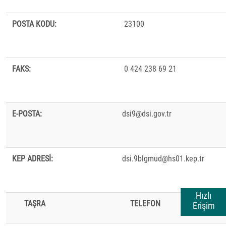
POSTA KODU:
23100
FAKS:
0 424 238 69 21
E-POSTA:
dsi9@dsi.gov.tr
KEP ADRESİ:
dsi.9blgmud@hs01.kep.tr
Hızlı
TAŞRA
TELEFON F
Erişim