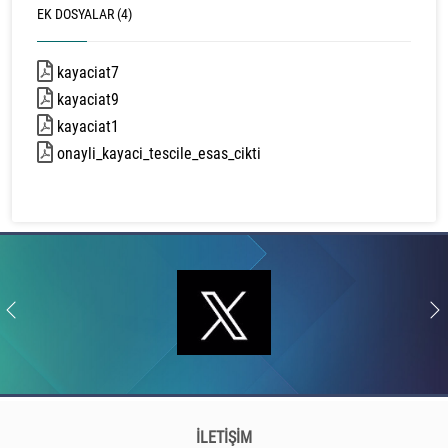
EK DOSYALAR (4)
kayaciat7
41864 kb
kayaciat9
2061 kb
kayaciat1
16497 kb
onayli_kayaci_tescile_esas_cikti
9106 kb
İLETİŞİM