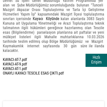
Devlet Su İşleri Genel Müdürlüğü Yatırım Programında yer
alan ve Şube Müdürlüğümüz sorumluluğunda bulunan ''Tunceli
Mazgirt Akpazar Ovası Toplulaştırma ve Tarla İçi Geliştirme
Hizmetleri Yapım İşi'' kapsamındaki Mazgirt İlçesi toplulaştırma
sınırları içerisinde
Kayacı Köyünde
kalan alanlarda 3083 Sayılı
Kanuna ait Uygulama Yönetmeliği ve Arazi Toplulaştırma teknik
talimatının ilgili hükümleri gereğince hazırlanmış olan Tescile
esas (Bilgilendirme) parselasyon planlarına ait paftalar ve yeni
mülkiyet listeleri ilgili Mahalle muhtarlıklarına 10.03.2026
tarihinde teslim edilmiş olup Bölge Müdürlüğümüz ve Mazgirt
Kaymakamlık internet sayfasında 30 gün süre ile ilanda
kalacaktır.
Hızlı
KAYACI-AT-7.pdf
Erişim
KAYACI-AT-9.pdf
KAYACI-AT-1.pdf
ONAYLI KAYACI TESCILE ESAS ÇIKTI.pdf