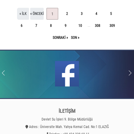
« ILK
« ÖNCEKI
2
3
4
5
1
6
7
8
9
10
308
309
...
SONRAKI »
SON »
İLETİŞİM
Devlet Su İşleri 9. Bölge Müdürlüğü
Adres : Üniversite Mah. Yahya Kemal Cad. No:1 ELAZIĞ