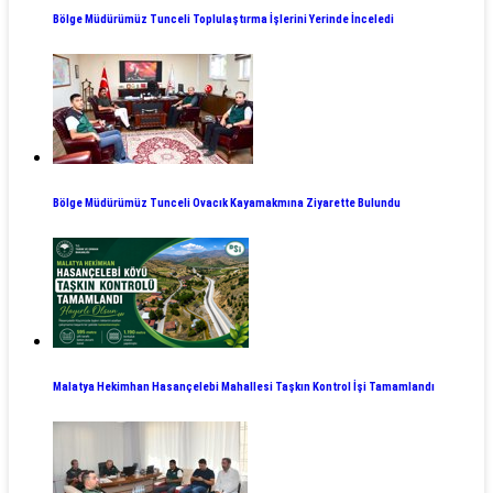
Bölge Müdürümüz Tunceli Toplulaştırma İşlerini Yerinde İnceledi
Bölge Müdürümüz Tunceli Ovacık Kayamakmına Ziyarette Bulundu
Malatya Hekimhan Hasançelebi Mahallesi Taşkın Kontrol İşi Tamamlandı