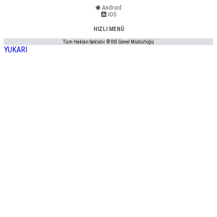
Android
IOS
HIZLI MENÜ
Tüm Hakları Saklıdır. © DSİ Genel Müdürlüğü
YUKARI