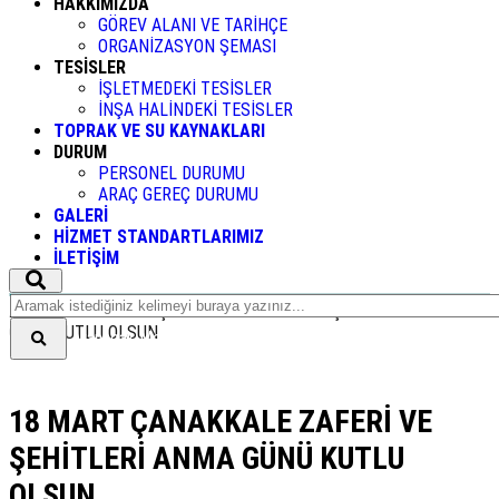
HAKKIMIZDA
GÖREV ALANI VE TARİHÇE
ORGANİZASYON ŞEMASI
TESİSLER
İŞLETMEDEKİ TESİSLER
İNŞA HALİNDEKİ TESİSLER
TOPRAK VE SU KAYNAKLARI
DURUM
PERSONEL DURUMU
ARAÇ GEREÇ DURUMU
GALERİ
HİZMET STANDARTLARIMIZ
İLETİŞİM
Anasayfa
>
18 MART ÇANAKKALE ZAFERİ VE ŞEHİTLERİ ANMA
GÜNÜ KUTLU OLSUN
Aranacak Metni giriniz
18 MART ÇANAKKALE ZAFERİ VE
ŞEHİTLERİ ANMA GÜNÜ KUTLU
OLSUN