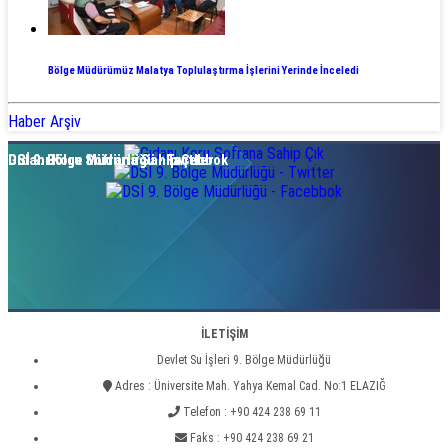
Bölge Müdürümüz Malatya Toplulaştırma İşlerini Yerinde İnceledi
Haber Arşiv
Gıdanı Koru Sofrana Sahip Çık
DSİ 9. Bölge Müdürlüğü - Twitter
DSİ 9. Bölge Müdürlüğü - Facebbok
İLETİŞİM
Devlet Su İşleri 9. Bölge Müdürlüğü
Adres : Üniversite Mah. Yahya Kemal Cad. No:1 ELAZIĞ
Telefon : +90 424 238 69 11
Faks : +90 424 238 69 21