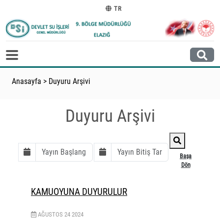
TR
Anasayfa
>
Duyuru Arşivi
Duyuru Arşivi
Başa
Dön
KAMUOYUNA DUYURULUR
AĞUSTOS
24
2024