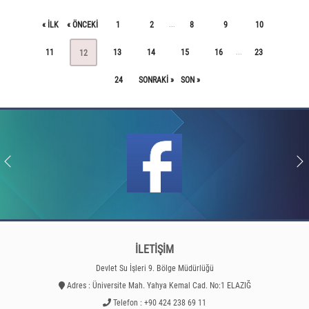
« ILK
« ÖNCEKI
1
2
8
9
10
...
11
13
14
15
16
23
...
12
24
SONRAKI »
SON »
İLETİŞİM
Devlet Su İşleri 9. Bölge Müdürlüğü
Adres : Üniversite Mah. Yahya Kemal Cad. No:1 ELAZIĞ
Telefon : +90 424 238 69 11