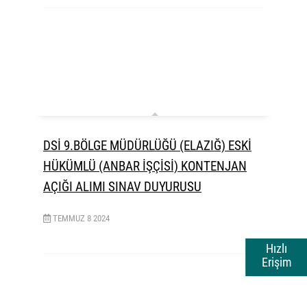
DSİ 9.BÖLGE MÜDÜRLÜĞÜ (ELAZIĞ) ESKİ
HÜKÜMLÜ (ANBAR İŞÇİSİ) KONTENJAN
AÇIĞI ALIMI SINAV DUYURUSU
TEMMUZ
8
2024
Hızlı
Erişim