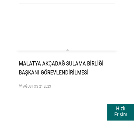
MALATYA AKÇADAĞ SULAMA BİRLİĞİ
BAŞKANI GÖREVLENDİRİLMESİ
AĞUSTOS
21
2023
Hızlı
Erişim