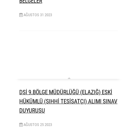
BELGELER
AĞUSTOS
31
2023
DSİ 9.BÖLGE MÜDÜRLÜĞÜ (ELAZIĞ) ESKİ
HÜKÜMLÜ (SIHHİ TESİSATÇI) ALIMI SINAV
DUYURUSU
AĞUSTOS
25
2023