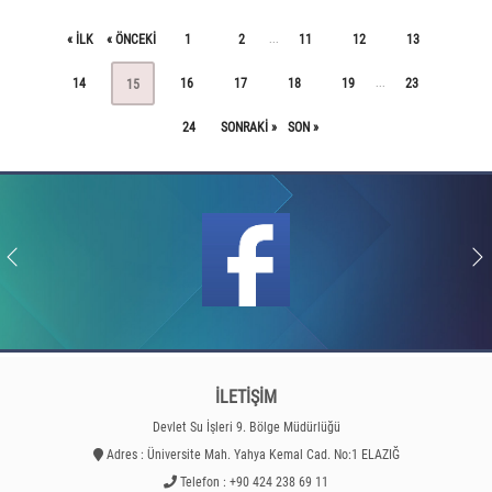
« ILK
« ÖNCEKI
1
2
11
12
13
...
14
16
17
18
19
23
...
15
24
SONRAKI »
SON »
İLETİŞİM
Devlet Su İşleri 9. Bölge Müdürlüğü
Adres : Üniversite Mah. Yahya Kemal Cad. No:1 ELAZIĞ
Telefon : +90 424 238 69 11